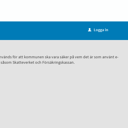
Logga in
u
ID, används för att kommunen ska vara säker på vem det är som använt e-
r, såsom Skatteverket och Försäkringskassan.