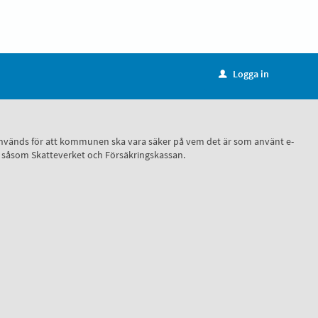
Logga in
u
ID, används för att kommunen ska vara säker på vem det är som använt e-
r, såsom Skatteverket och Försäkringskassan.