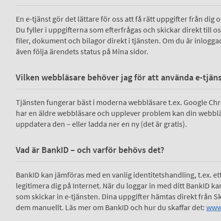
En e-tjänst gör det lättare för oss att få rätt uppgifter från di
Du fyller i uppgifterna som efterfrågas och skickar direkt till o
filer, dokument och bilagor direkt i tjänsten. Om du är inlogga
även följa ärendets status på Mina sidor.
Vilken webbläsare behöver jag för att använda e-tjän
Tjänsten fungerar bäst i moderna webbläsare t.ex. Google C
har en äldre webbläsare och upplever problem kan din webbläs
uppdatera den – eller ladda ner en ny (det är gratis).
Vad är BankID – och varför behövs det?
BankID kan jämföras med en vanlig identitetshandling, t.ex. et
legitimera dig på Internet. När du loggar in med ditt BankID kan 
som skickar in e-tjänsten. Dina uppgifter hämtas direkt från Sk
dem manuellt. Läs mer om BankID och hur du skaffar det:
www