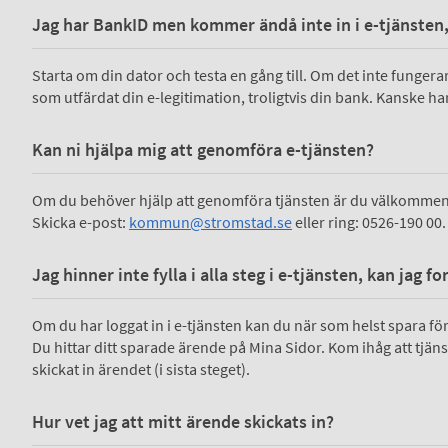
Jag har BankID men kommer ändå inte in i e-tjänsten,
Starta om din dator och testa en gång till. Om det inte fungerar
som utfärdat din e-legitimation, troligtvis din bank. Kanske har 
Kan ni hjälpa mig att genomföra e-tjänsten?
Om du behöver hjälp att genomföra tjänsten är du välkommen 
Skicka e-post:
k
ommun@stromstad.se
eller ring: 0526-190 00.
Jag hinner inte fylla i alla steg i e-tjänsten, kan jag f
Om du har loggat in i e-tjänsten kan du när som helst spara för at
Du hittar ditt sparade ärende på Mina Sidor. Kom ihåg att tjän
skickat in ärendet (i sista steget).
Hur vet jag att mitt ärende skickats in?