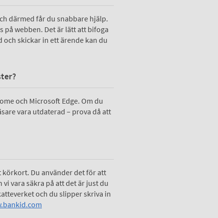
g och därmed får du snabbare hjälp.
ss på webben. Det är lätt att bifoga
d och skickar in ett ärende kan du
ster?
hrome och Microsoft Edge. Om du
are vara utdaterad – prova då att
t körkort. Du använder det för att
vi vara säkra på att det är just du
atteverket och du slipper skriva in
.bankid.com