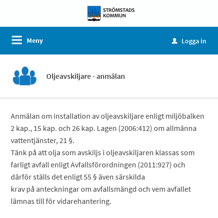
Meny
Logga in
u
Oljeavskiljare - anmälan
Anmälan om installation av oljeavskiljare enligt miljöbalken
2 kap., 15 kap. och 26 kap. Lagen (2006:412) om allmänna
vattentjänster, 21 §.
Tänk på att olja som avskiljs i oljeavskiljaren klassas som
farligt avfall enligt Avfallsförordningen (2011:927) och
därför ställs det enligt 55 § även särskilda
krav på anteckningar om avfallsmängd och vem avfallet
lämnas till för vidarehantering.