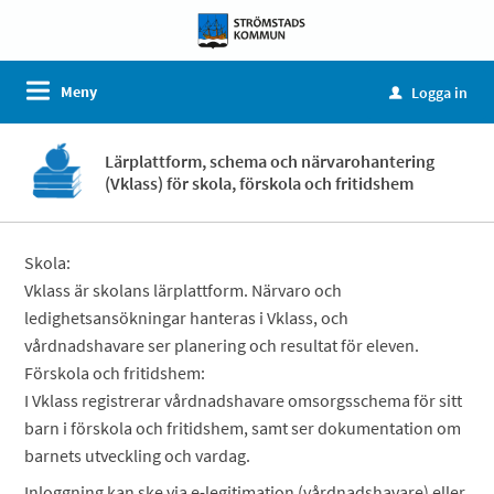
Meny
Logga in
u
Lärplattform, schema och närvarohantering
(Vklass) för skola, förskola och fritidshem
Skola:
Vklass är skolans lärplattform. Närvaro och
ledighetsansökningar hanteras i Vklass, och
vårdnadshavare ser planering och resultat för eleven.
Förskola och fritidshem:
I Vklass registrerar vårdnadshavare omsorgsschema för sitt
barn i förskola och fritidshem, samt ser dokumentation om
barnets utveckling och vardag.
Inloggning kan ske via e-legitimation (vårdnadshavare) eller