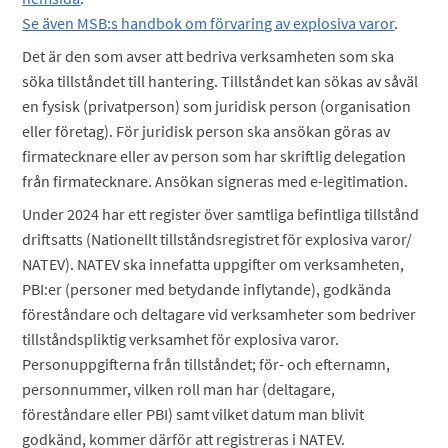
Se även MSB:s handbok om förvaring av explosiva varor
.
Det är den som avser att bedriva verksamheten som ska
söka tillståndet till hantering. Tillståndet kan sökas av såväl
en fysisk (privatperson) som juridisk person (organisation
eller företag). För juridisk person ska ansökan göras av
firmatecknare eller av person som har skriftlig delegation
från firmatecknare. Ansökan signeras med e-legitimation.
Under 2024 har ett register över samtliga befintliga tillstånd
driftsatts (Nationellt tillståndsregistret för explosiva varor/
NATEV). NATEV ska innefatta uppgifter om verksamheten,
PBI:er (personer med betydande inflytande), godkända
föreståndare och deltagare vid verksamheter som bedriver
tillståndspliktig verksamhet för explosiva varor.
Personuppgifterna från tillståndet; för- och efternamn,
personnummer, vilken roll man har (deltagare,
föreståndare eller PBI) samt vilket datum man blivit
godkänd, kommer därför att registreras i NATEV.