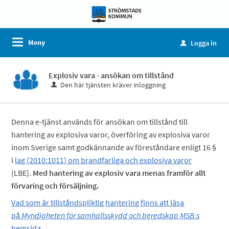
Meny
Logga in
u
Explosiv vara - ansökan om tillstånd
Den här tjänsten kräver inloggning
Denna e-tjänst används för ansökan om tillstånd till
hantering av explosiva varor, överföring av explosiva varor
inom Sverige samt godkännande av föreståndare enligt 16 §
i
lag (2010:1011) om brandfarliga och explosiva varor
(LBE).
Med hantering av explosiv vara menas framför allt
förvaring och försäljning.
Vad som är tillståndspliktig hantering finns att läsa
på
Myndigheten för samhällsskydd och beredskap MSB:s
hemsida
.