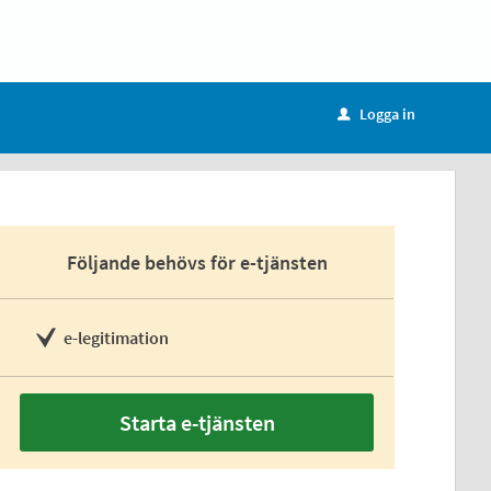
Logga in
u
Följande behövs för e-tjänsten
e-legitimation
Starta e-tjänsten