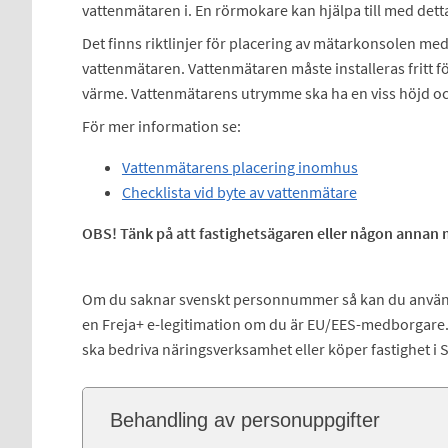
vattenmätaren i. En rörmokare kan hjälpa till med dett
Det finns riktlinjer för placering av mätarkonsolen me
vattenmätaren. Vattenmätaren måste installeras fritt för
värme. Vattenmätarens utrymme ska ha en viss höjd oc
För mer information se:
Vattenmätarens placering inomhus
Checklista vid byte av vattenmätare
OBS! Tänk på att fastighetsägaren eller någon annan må
Om du saknar svenskt personnummer så kan du använd
en Freja+ e-legitimation om du är EU/EES-medborgar
ska bedriva näringsverksamhet eller köper fastighet i
Behandling av personuppgifter