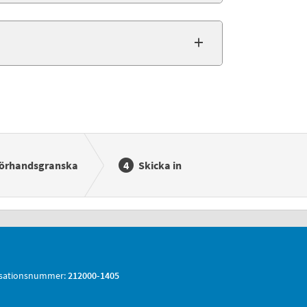
örhandsgranska
Skicka in
sationsnummer:
212000-1405