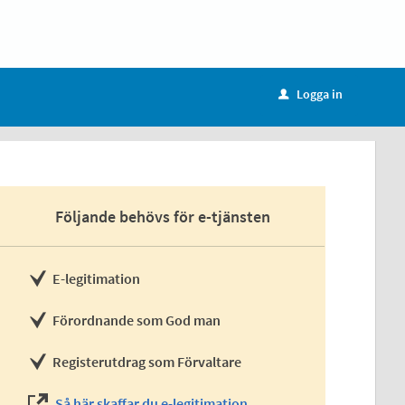
Logga in
u
Följande behövs för e-tjänsten
E-legitimation
Förordnande som God man
Registerutdrag som Förvaltare
Så här skaffar du e-legitimation