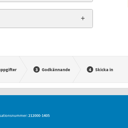
ppgifter
Godkännande
Skicka in
sationsnummer:
212000-1405