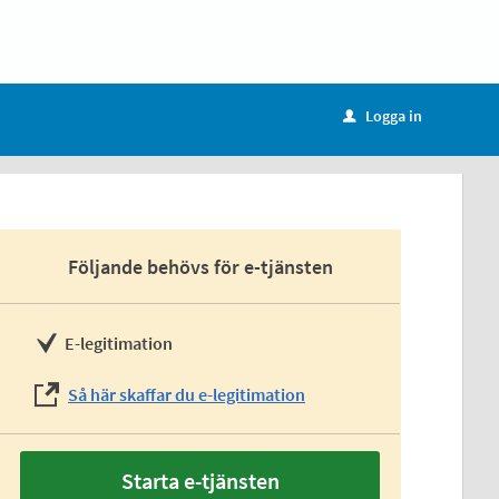
Logga in
u
Följande behövs för e-tjänsten
E-legitimation
Så här skaffar du e-legitimation
Starta e-tjänsten