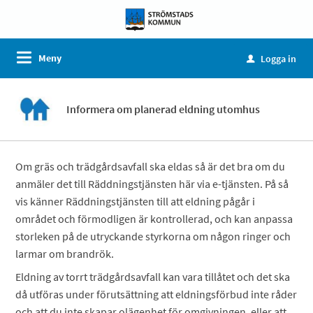
Meny
Logga in
u
Informera om planerad eldning utomhus
Om gräs och trädgårdsavfall ska eldas så är det bra om du
anmäler det till Räddningstjänsten här via e-tjänsten. På så
vis känner Räddningstjänsten till att eldning pågår i
området och förmodligen är kontrollerad, och kan anpassa
storleken på de utryckande styrkorna om någon ringer och
larmar om brandrök.
Eldning av torrt trädgårdsavfall kan vara tillåtet och det ska
då utföras under förutsättning att eldningsförbud inte råder
och att du inte skapar olägenhet för omgivningen, eller att