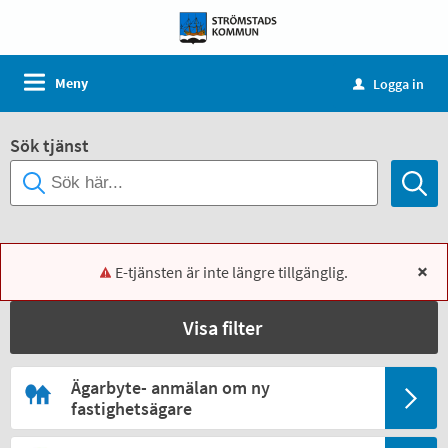
Meny
Logga in
u
Sök tjänst
E-tjänsten är inte längre tillgänglig.
x
Visa filter
Ägarbyte- anmälan om ny
fastighetsägare